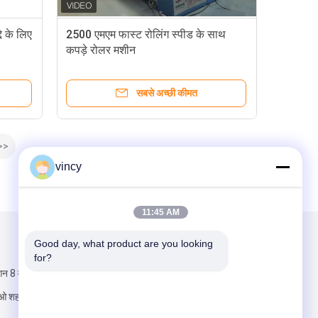
े के लिए
2500 एमएम फास्ट रोलिंग स्पीड के साथ
कपड़े रोलर मशीन
सबसे अच्छी कीमत
>>
vincy
11:45 AM
Good day, what product are you looking 
हमें मेल करें
for?
आन 8 वीं सड़क,
ओ शहर, डोंगगुआन,