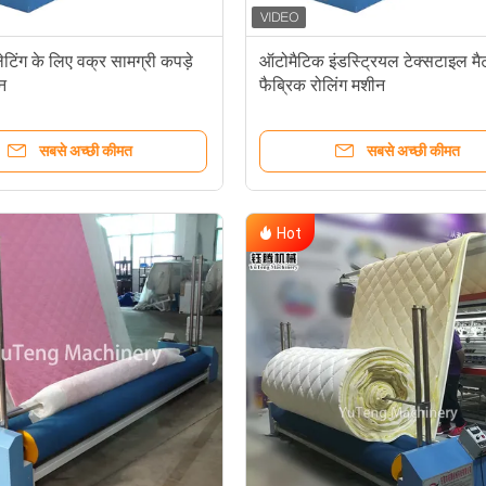
लेटिंग के लिए वक्र सामग्री कपड़े
ऑटोमैटिक इंडस्ट्रियल टेक्सटाइल मैट
न
फैब्रिक रोलिंग मशीन
सबसे अच्छी कीमत
सबसे अच्छी कीमत
Hot
Pang
861828/+8618775545882