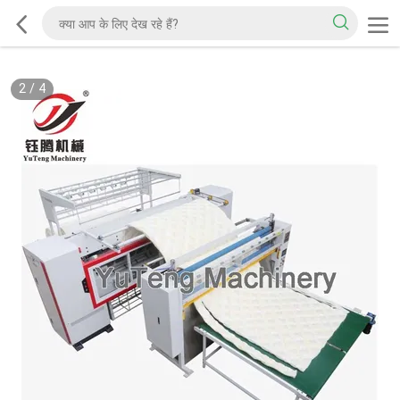
2
/
4