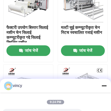
हमारे बारे में
फैक्टरी उपयोग बिस्तर सिलाई
मल्टी सुई कम्प्यूटरीकृत चेन
कारखाना भ्रमण
मशीन चेन सिलाई
स्टिच स्वचालित रजाई मशीन
कम्प्यूटरीकृत गद्दे सिलाई
क्विलिंग मशीन
गुणवत्ता नियंत्रण
जांच भेजें
जांच भेजें
हमसे संपर्क करें
एक उद्धरण का अनुरोध करें
vincy
कम्प्यूटरीकृत चेन स्टिच क्विल्टिंग मशीन
9:24 PM
कम्प्यूटरीकृत बहु सुई क्विल्टिंग मशीन